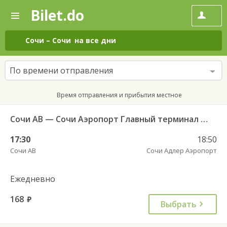
Bilet.do
—
Bilet.do
Поиск
и
покупка
Сочи
–
Сочи
на все дни
билетов
на
автобус
По времени отправления
онлайн
Время отправления и прибытия местное
Сочи АВ — Сочи Аэропорт Главный терминал 707/1
17:30
18:50
Сочи АВ
Сочи Адлер Аэропорт
Ежедневно
168
руб.
Выбрать