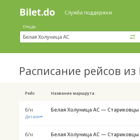
Bilet.do
—
Bilet.do
Поиск
Служба поддержки
и
покупка
Откуда
билетов
на
автобус
онлайн
Расписание рейсов
из 
Рейс
Название маршрута
б/н
Детали
б/н