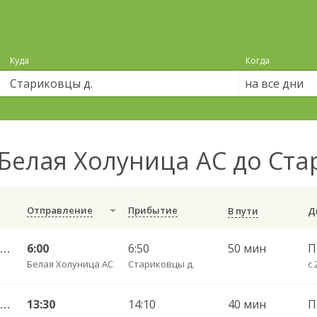
Куда
Когда
на все дни
Белая Холуница АС до Ста
Отправление
Прибытие
В пути
Белая Холуница АС — Стариковцы д.
6:00
6:50
50 мин
П
Белая Холуница АС
Стариковцы д.
с 
Белая Холуница АС — Стариковцы д.
13:30
14:10
40 мин
П