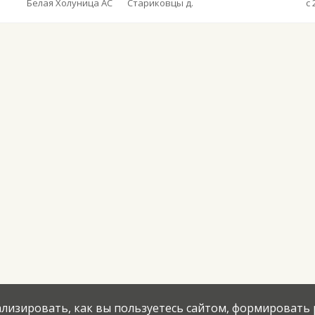
Белая Холуница АС
Стариковцы д.
с 
нализировать, как вы пользуетесь сайтом, формировать