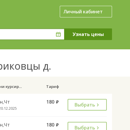
Личный кабинет
риковцы д.
Дни курсирования
Тариф
н,Чт
180
руб.
Выбрать
20.12.2025
н,Чт
180
руб.
Выбрать