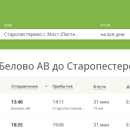
Куда
Когда
на все дни
Белово АВ до Старопестере
Отправление
Прибытие
В пути
13:40
14:11
31 мин
Е
Белово АВ
Старопестерево с. Мост (Пестери)
15 км
18:35
19:06
31 мин
Е