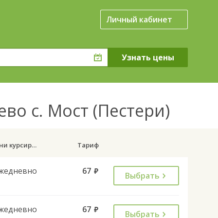
Личный кабинет
во с. Мост (Пестери)
Дни курсирования
Тариф
жедневно
67
руб.
Выбрать
жедневно
67
руб.
Выбрать