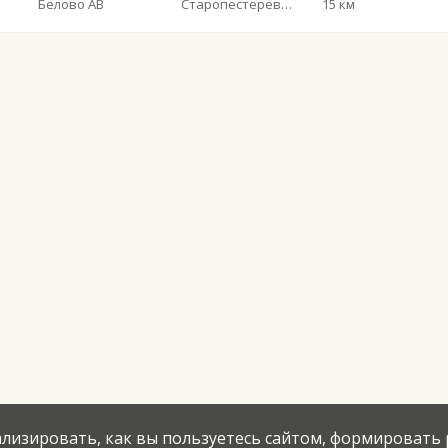
Белово АВ
Старопестерево с. Мост (Пестери)
15 км
нализировать, как вы пользуетесь сайтом, формировать