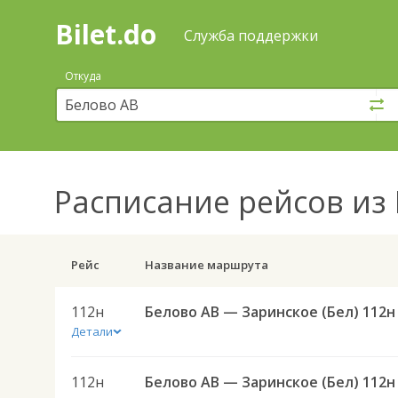
Bilet.do
—
Bilet.do
Поиск
Служба поддержки
и
покупка
Откуда
билетов
на
автобус
онлайн
Расписание рейсов
из 
Рейс
Название маршрута
112н
Белово АВ — Заринское (Бел) 112н
Детали
112н
Белово АВ — Заринское (Бел) 112н