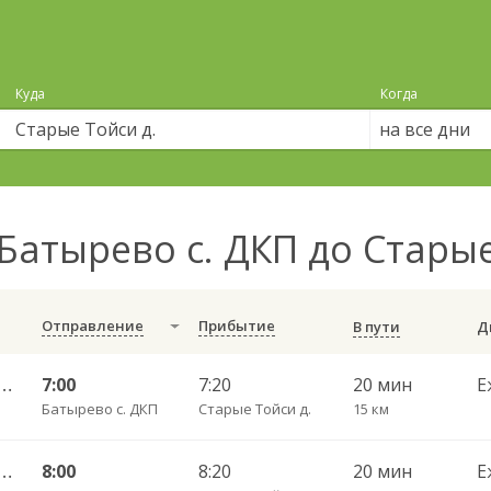
Куда
Когда
на все дни
Батырево с. ДКП до Стары
Отправление
Прибытие
В пути
 с. ДКП — Яльчики с. ДКП 300
7:00
7:20
20 мин
Е
Батырево с. ДКП
Старые Тойси д.
15 км
 с. ДКП — Яльчики с. ДКП 300
8:00
8:20
20 мин
Е