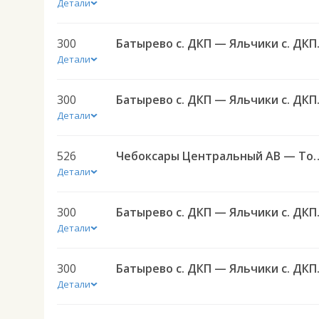
Детали
300
Батырево
Детали
300
Батырево
Детали
526
Чебоксары Центральный АВ — То
Детали
300
Батырево
Детали
300
Батырево
Детали