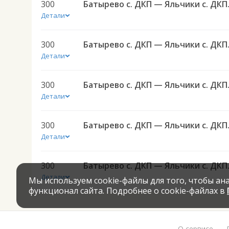
300
Батырево
Детали
300
Батырево
Детали
300
Батырево
Детали
300
Батырево
Детали
300
Батырево
Детали
Мы используем cookie-файлы для того, чтобы а
функционал сайта. Подробнее о cookie-файлах в
О сервисе