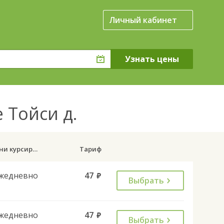
Личный кабинет
е Тойси д.
Дни курсирования
Тариф
жедневно
47
руб.
Выбрать
жедневно
47
руб.
Выбрать