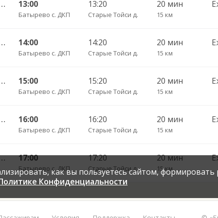
 с. ДКП — Яльчики с. ДКП 300
13:00
13:20
20 мин
Е
Батырево с. ДКП
Старые Тойси д.
15 км
 с. ДКП — Яльчики с. ДКП 300
14:00
14:20
20 мин
Е
Батырево с. ДКП
Старые Тойси д.
15 км
 с. ДКП — Яльчики с. ДКП 300
15:00
15:20
20 мин
Е
Батырево с. ДКП
Старые Тойси д.
15 км
 с. ДКП — Яльчики с. ДКП 300
16:00
16:20
20 мин
Е
Батырево с. ДКП
Старые Тойси д.
15 км
 с. ДКП — Яльчики с. ДКП 300
17:00
17:20
20 мин
Е
Батырево с. ДКП
Старые Тойси д.
15 км
нализировать, как вы пользуетесь сайтом, формировать
Политике Конфиденциальности
Пассажирам
Условия
Поддержка
Контакты
© «Б