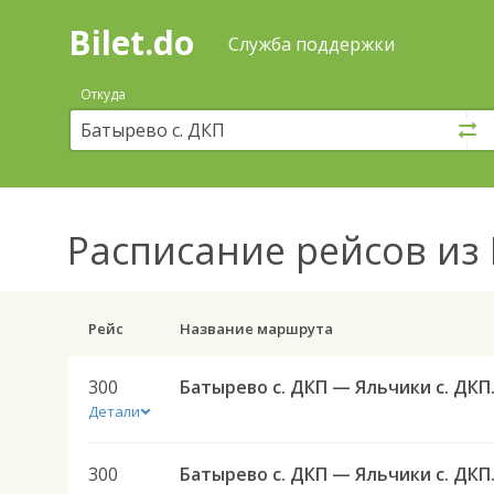
Bilet.do
—
Bilet.do
Поиск
Служба поддержки
и
покупка
Откуда
билетов
на
автобус
онлайн
Расписание рейсов
из 
Рейс
Название маршрута
300
Батырево
Детали
300
Батырево