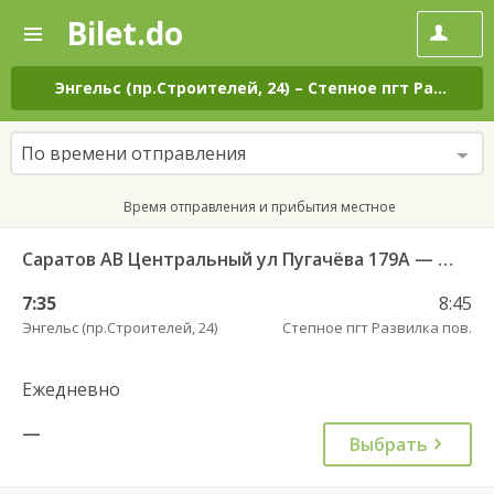
Bilet.do
—
Bilet.do
Поиск
и
покупка
Энгельс (пр.Строителей, 24)
–
Степное пгт Развилка пов.
билетов
на
автобус
По времени отправления
онлайн
Время отправления и прибытия местное
Саратов АВ Центральный ул Пугачёва 179А — Степное рп (ул Октябрьская 25)
7:35
8:45
Энгельс (пр.Строителей, 24)
Степное пгт Развилка пов.
Ежедневно
—
Выбрать