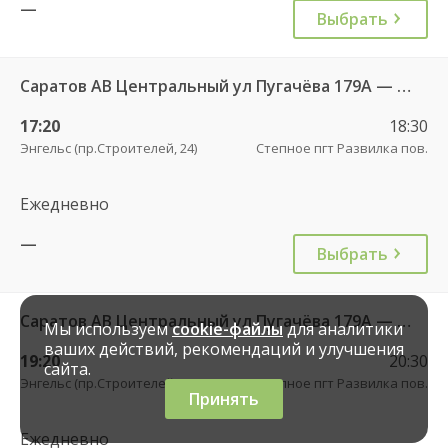
—
Выбрать
Саратов АВ Центральный ул Пугачёва 179А — Степное рп (ул Октябрьская 25)
17:20
18:30
Энгельс (пр.Строителей, 24)
Степное пгт Развилка пов.
Ежедневно
—
Выбрать
Саратов АВ Центральный ул Пугачёва 179А — Степное рп (ул Октябрьская 25)
Мы используем
cookie-файлы
для аналитики
ваших действий, рекомендаций и улучшения
19:20
20:30
сайта.
Энгельс (пр.Строителей, 24)
Степное пгт Развилка пов.
Принять
Ежедневно