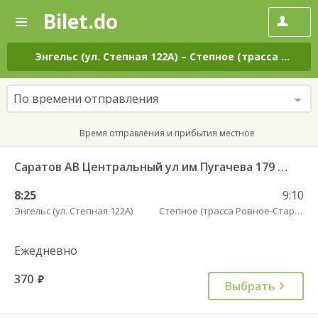
Bilet.do
—
Bilet.do
Поиск
и
покупка
Энгельс (ул. Степная 122А)
–
Степное (трасса Ровное-Старая Полтавка)
билетов
на
автобус
По времени отправления
онлайн
Время отправления и прибытия местное
Саратов АВ Центральный ул им Пугачева 179 А — Старая Полтавка
8:25
9:10
Энгельс (ул. Степная 122А)
Степное (трасса Ровное-Старая Полтавка)
Ежедневно
370
руб.
Выбрать