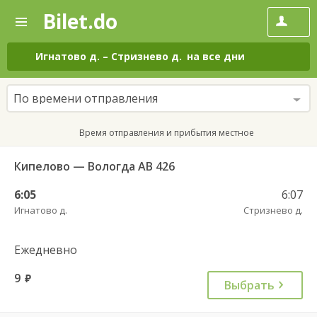
Bilet.do
—
Bilet.do
Поиск
и
покупка
Игнатово д.
–
Стризнево д.
на все дни
билетов
на
автобус
По времени отправления
онлайн
Время отправления и прибытия местное
Кипелово — Вологда АВ 426
6:05
6:07
Игнатово д.
Стризнево д.
Ежедневно
9
руб.
Выбрать