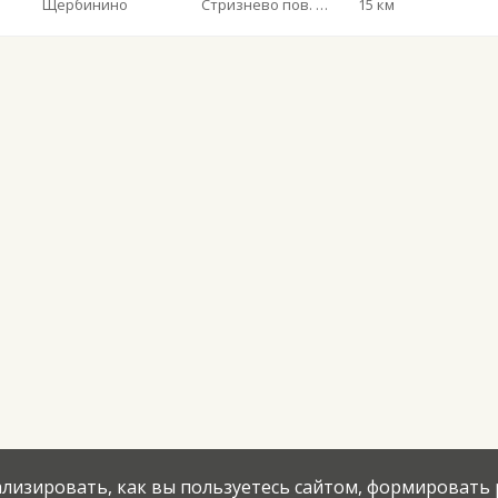
Щербинино
Стризнево пов. трасса
15 км
нализировать, как вы пользуетесь сайтом, формировать