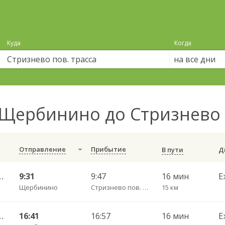
Куда
Когда
на все дни
Щербинино до Стризнево 
Отправление
Прибытие
В пути
АВ ч/з Светилки 427
9:31
9:47
16 мин
Е
Щербинино
Стризнево пов. трасса
15 км
АВ ч/з Светилки 427
16:41
16:57
16 мин
Е