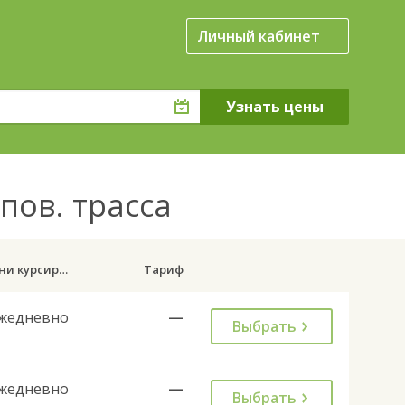
Личный кабинет
пов. трасса
Дни курсирования
Тариф
жедневно
—
Выбрать
жедневно
—
Выбрать