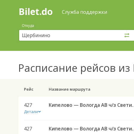
Bilet.do
—
Bilet.do
Поиск
Служба поддержки
и
покупка
Откуда
билетов
на
автобус
онлайн
Расписание рейсов
из 
Рейс
Название маршрута
427
Кипелово — Вологда 
Детали
427
Кипелово — Вологда 