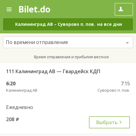
Bilet.do
—
Bilet.do
Поиск
и
покупка
Калининград АВ
–
Суворово п. пов.
на все дни
билетов
на
автобус
По времени отправления
онлайн
Время отправления и прибытия местное
111 Калининград АВ — Гвардейск КДП
6:20
7:15
Калининград АВ
Суворово п. пов.
Ежедневно
208
руб.
Выбрать