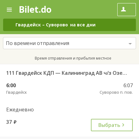
Bilet.do
—
Bilet.do
Поиск
и
покупка
Гвардейск
–
Суворово
на все дни
билетов
на
автобус
По времени отправления
онлайн
Время отправления и прибытия местное
111 Гвардейск КДП — Калининград АВ ч/з Озерки п.
6:00
6:07
Гвардейск
Суворово п. пов.
Ежедневно
37
руб.
Выбрать