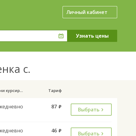
Личный кабинет
нка с.
Дни курсирования
Тариф
жедневно
87
руб.
Выбрать
жедневно
46
руб.
Выбрать