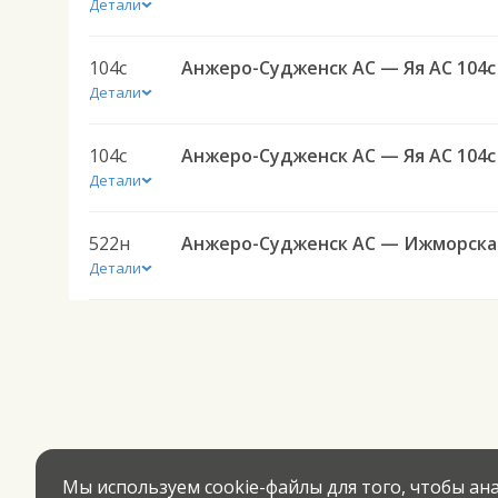
Детали
104с
Анжеро-Судженск АС — Яя АС 104с
Детали
104с
Анжеро-Судженск АС — Яя АС 104с
Детали
522н
Анж
Детали
Мы используем cookie-файлы для того, чтобы а