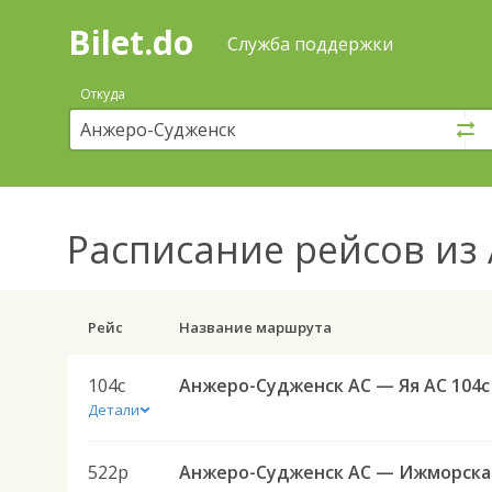
Bilet.do
—
Bilet.do
Поиск
Служба поддержки
и
покупка
Откуда
билетов
на
автобус
онлайн
Расписание рейсов
из 
Рейс
Название маршрута
104с
Анжеро-Судженск АС — Яя АС 104с
Детали
522р
Анж