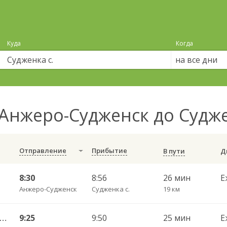
Куда
Когда
на все дни
Анжеро-Судженск до Судже
Отправление
Прибытие
В пути
8:30
8:56
26 мин
Е
Анжеро-Судженск
Судженка с.
19 км
еро-Судженск АС — Ижморская АС 522р
9:25
9:50
25 мин
Е