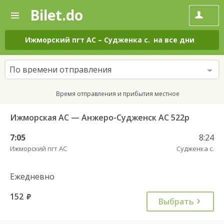
Bilet.do
—
Bilet.do
Поиск
и
покупка
Ижморский пгт АС
–
Судженка с.
на все дни
билетов
на
автобус
По времени отправления
онлайн
Время отправления и прибытия местное
Ижморская АС — Анжеро-Судженск АС 522р
7:05
8:24
Ижморский пгт АС
Судженка с.
Ежедневно
152
руб.
Выбрать