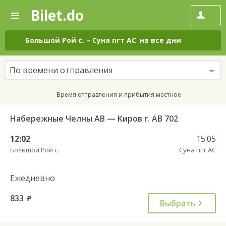
Bilet.do
—
Bilet.do
Поиск
и
покупка
Большой Рой с.
–
Суна пгт АС
на все дни
билетов
на
автобус
По времени отправления
онлайн
Время отправления и прибытия местное
Набережные Челны АВ — Киров г. АВ 702
12:02
15:05
Большой Рой с.
Суна пгт АС
Ежедневно
833
руб.
Выбрать