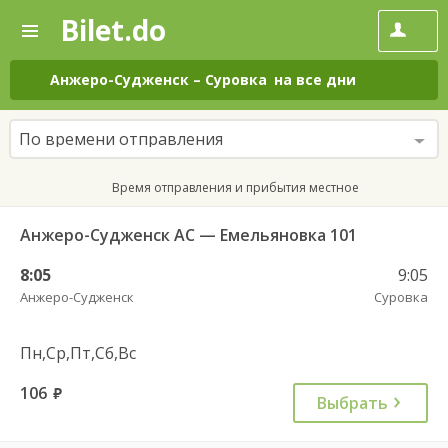
Bilet.do
—
Bilet.do
Поиск
и
покупка
Анжеро-Судженск
–
Суровка
на все дни
билетов
на
автобус
По времени отправления
онлайн
Время отправления и прибытия местное
Анжеро-Судженск АС — Емельяновка 101
8:05
9:05
Анжеро-Судженск
Суровка
Пн,Ср,Пт,Сб,Вс
106
руб.
Выбрать