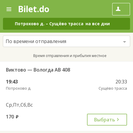
Bilet.do
—
Bilet.do
Поиск
и
покупка
Потрохово д.
–
Сущёво трасса
на все дни
билетов
на
автобус
По времени отправления
онлайн
Время отправления и прибытия местное
Виктово — Вологда АВ 408
19:43
20:33
Потрохово д.
Сущёво трасса
Ср,Пт,Сб,Вс
170
руб.
Выбрать