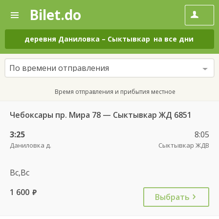
Bilet.do
—
Bilet.do
Поиск
и
покупка
деревня Даниловка
–
Сыктывкар
на все дни
билетов
на
автобус
По времени отправления
онлайн
Время отправления и прибытия местное
Чебоксары пр. Мира 78 — Сыктывкар ЖД 6851
3:25
8:05
Даниловка д.
Сыктывкар ЖДВ
Вс,Вс
1 600
руб.
Выбрать