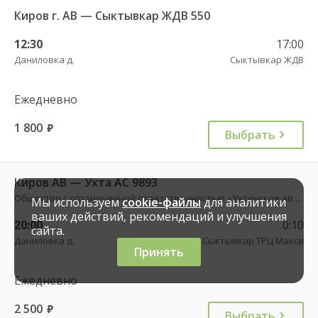
Киров г. АВ — Сыктывкар ЖДВ 550
12:30
17:00
Даниловка д.
Сыктывкар ЖДВ
Ежедневно
1 800
руб.
Выбрать
Киров АВ — Ухта АС 9893
Общество с ограниченной ответственностью «Ухтинское автотранспортное предприятие»
Мы используем
cookie-файлы
для аналитики
ваших действий, рекомендаций и улучшения
20:00
0:10
сайта.
Даниловка д.
Сыктывкар ТРЦ Макси
Принять
Ежедневно
2 500
руб.
Выбрать