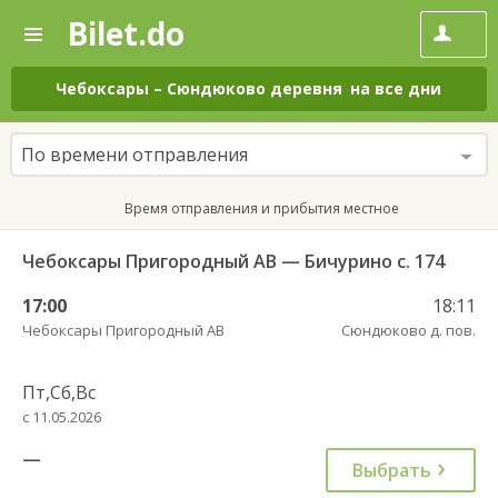
Bilet.do
—
Bilet.do
Поиск
и
покупка
Чебоксары
–
Сюндюково деревня
на все дни
билетов
на
автобус
По времени отправления
онлайн
Время отправления и прибытия местное
Чебоксары Пригородный АВ — Бичурино с. 174
17:00
18:11
Чебоксары Пригородный АВ
Сюндюково д. пов.
Пт,Сб,Вс
с 11.05.2026
—
Выбрать