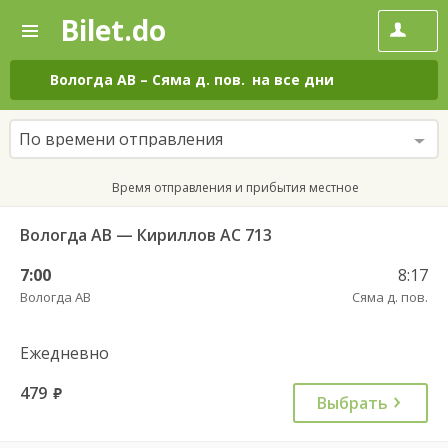
Bilet.do
—
Bilet.do
Поиск
и
покупка
Вологда АВ
–
Сяма д. пов.
на все дни
билетов
на
автобус
По времени отправления
онлайн
Время отправления и прибытия местное
Вологда АВ — Кириллов АС 713
7:00
8:17
Вологда АВ
Сяма д. пов.
Ежедневно
479
руб.
Выбрать