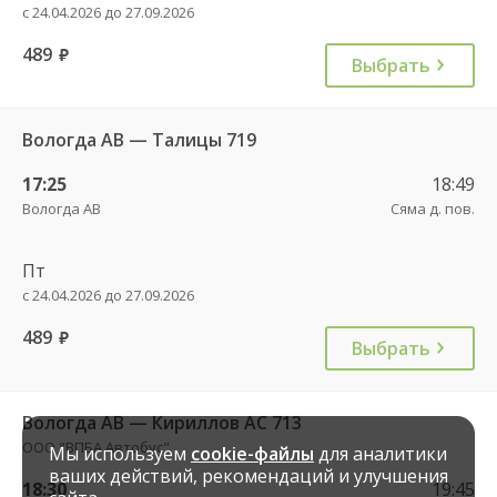
с 24.04.2026 до 27.09.2026
489
руб.
Выбрать
Вологда АВ — Талицы 719
17:25
18:49
Вологда АВ
Сяма д. пов.
Пт
с 24.04.2026 до 27.09.2026
489
руб.
Выбрать
Вологда АВ — Кириллов АС 713
ООО "ВПБА Автобус"
Мы используем
cookie-файлы
для аналитики
ваших действий, рекомендаций и улучшения
18:30
19:45