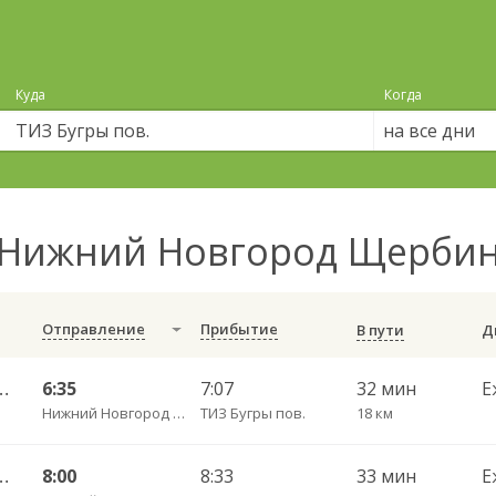
Куда
Когда
на все дни
Нижний Новгород Щербинк
Отправление
Прибытие
В пути
альнее Константиново 1533
6:35
7:07
32 мин
Е
Нижний Новгород Щербинки
ТИЗ Бугры пов.
18 км
Константиново ч/з Румянцево 1553
8:00
8:33
33 мин
Е