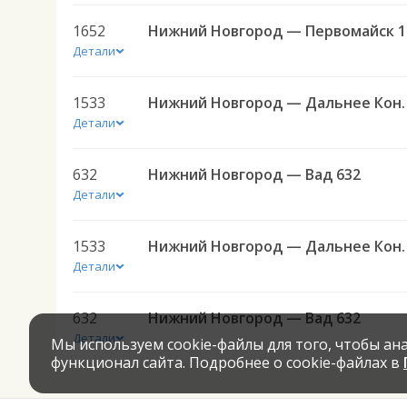
1652
Ниж
Детали
1533
Нижний Новгород — Д
Детали
632
Нижний Новгород — Вад 632
Детали
1533
Нижний Новгород — Д
Детали
632
Нижний Новгород — Вад 632
Детали
Мы используем cookie-файлы для того, чтобы а
функционал сайта. Подробнее о cookie-файлах в