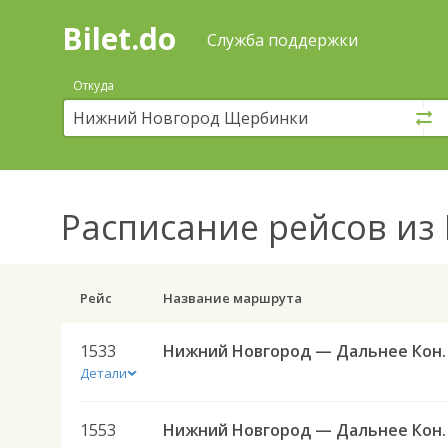
Bilet.do
—
Bilet.do
Поиск
Служба поддержки
и
покупка
Откуда
билетов
на
автобус
онлайн
Расписание рейсов
из 
Рейс
Название маршрута
1533
Нижний Новгород — Д
Детали
1553
Нижний Новгород — Дальнее 