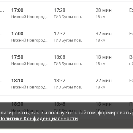
ний Новгород — Первомайск 1652
17:00
17:28
28 мин
Е
Нижний Новгород Щербинки
ТИЗ Бугры пов.
18 км
альнее Константиново 1533
17:00
17:32
32 мин
Е
Нижний Новгород Щербинки
ТИЗ Бугры пов.
18 км
17:50
18:08
18 мин
В
Нижний Новгород Щербинки
ТИЗ Бугры пов.
18 км
с 
альнее Константиново 1533
18:10
18:32
22 мин
Е
Нижний Новгород Щербинки
ТИЗ Бугры пов.
18 км
18:30
18:48
18 мин
П
Нижний Новгород Щербинки
ТИЗ Бугры пов.
18 км
с 
нализировать, как вы пользуетесь сайтом, формировать
Политике Конфиденциальности