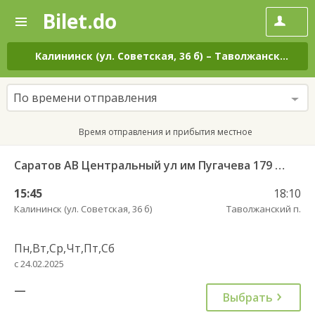
Bilet.do
—
Bilet.do
Поиск
и
покупка
Калининск (ул. Советская, 36 б)
–
Таволжанский п.
билетов
на
автобус
По времени отправления
онлайн
Время отправления и прибытия местное
Саратов АВ Центральный ул им Пугачева 179 А — Романовка рп (ул Советская 116)
15:45
18:10
Калининск (ул. Советская, 36 б)
Таволжанский п.
Пн,Вт,Ср,Чт,Пт,Сб
с 24.02.2025
—
Выбрать