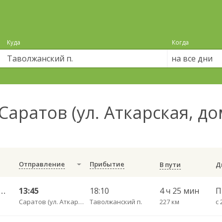
Куда
Когда
на все дни
Саратов (ул. Аткарская, до
Отправление
Прибытие
В пути
ьный ул им Пугачева 179 А — Романовка рп (ул Советская 116)
13:45
18:10
4 ч 25 мин
Саратов (ул. Аткарская, дом 66 А)
Таволжанский п.
227 км
с 