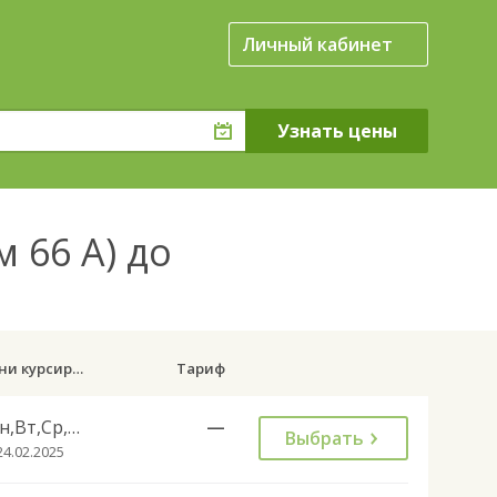
Личный кабинет
м 66 А) до
Дни курсирования
Тариф
Пн,Вт,Ср,Чт,Пт,Сб
—
Выбрать
24.02.2025