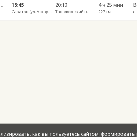
ьный ул им Пугачева 179 А — Романовка рп (ул Советская 116)
15:45
20:10
4 ч 25 мин
В
Саратов (ул. Аткарская, дом 66 А)
Таволжанский п.
227 км
с 
нализировать, как вы пользуетесь сайтом, формировать