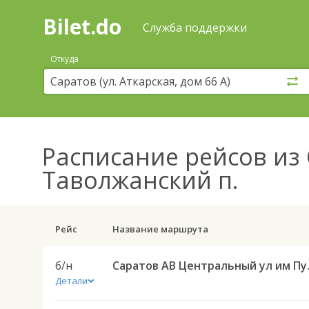
Bilet.do
—
Bilet.do
Поиск
Служба поддержки
и
покупка
Откуда
билетов
на
автобус
онлайн
Расписание рейсов
из 
Таволжанский п.
Рейс
Название маршрута
б/н
Саратов АВ Централ
Детали