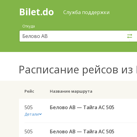
Bilet.do
—
Bilet.do
Поиск
Служба поддержки
и
покупка
Откуда
билетов
на
автобус
онлайн
Расписание рейсов
из 
Рейс
Название маршрута
505
Белово АВ — Тайга АС 505
Детали
505
Белово АВ — Тайга АС 505