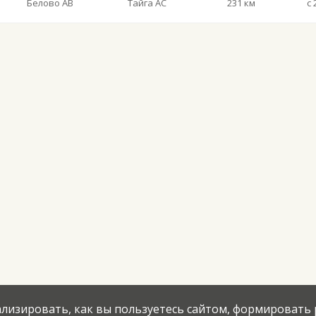
Белово АВ
Тайга АС
231 км
с 
нализировать, как вы пользуетесь сайтом, формировать