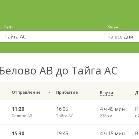
Куда
Когда
на все дни
Белово АВ до Тайга АС
Отправление
Прибытие
В пути
11:20
16:05
4 ч 45 мин
П
Белово АВ
Тайга АС
238 км
с 
15:30
19:45
4 ч 15 мин
В