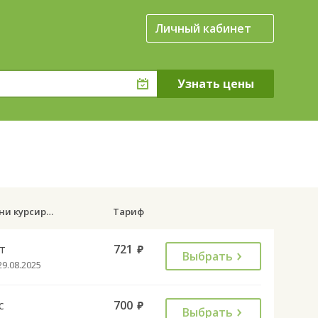
Личный кабинет
Дни курсирования
Тариф
т
721
руб.
Выбрать
29.08.2025
с
700
руб.
Выбрать