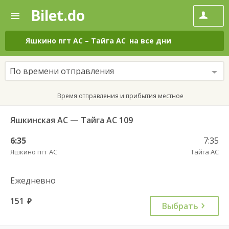
Bilet.do
—
Bilet.do
Поиск
и
покупка
Яшкино пгт АС
–
Тайга АС
на все дни
билетов
на
автобус
По времени отправления
онлайн
Время отправления и прибытия местное
Яшкинская АС — Тайга АС 109
6:35
7:35
Яшкино пгт АС
Тайга АС
Ежедневно
151
руб.
Выбрать