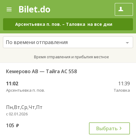
Bilet.do
—
Bilet.do
Поиск
и
покупка
Арсентьевка п. пов.
–
Таловка
на все дни
билетов
на
автобус
По времени отправления
онлайн
Время отправления и прибытия местное
Кемерово АВ — Тайга АС 558
11:02
11:39
Арсентьевка п. пов.
Таловка
Пн,Вт,Ср,Чт,Пт
с 02.01.2026
105
руб.
Выбрать