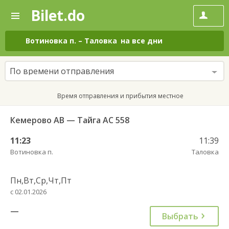
Bilet.do
—
Bilet.do
Поиск
и
покупка
Вотиновка п.
–
Таловка
на все дни
билетов
на
автобус
По времени отправления
онлайн
Время отправления и прибытия местное
Кемерово АВ — Тайга АС 558
11:23
11:39
Вотиновка п.
Таловка
Пн,Вт,Ср,Чт,Пт
с 02.01.2026
—
Выбрать