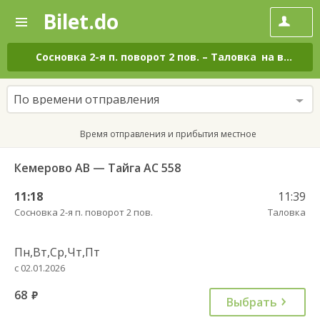
Bilet.do
—
Bilet.do
Поиск
и
покупка
Сосновка 2-я п. поворот 2 пов.
–
Таловка
на все дни
билетов
на
автобус
По времени отправления
онлайн
Время отправления и прибытия местное
Кемерово АВ — Тайга АС 558
11:18
11:39
Сосновка 2-я п. поворот 2 пов.
Таловка
Пн,Вт,Ср,Чт,Пт
с 02.01.2026
68
руб.
Выбрать