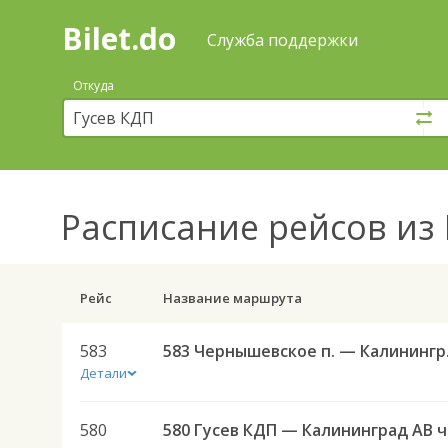
Bilet.do
—
Bilet.do
Поиск
Служба поддержки
и
покупка
Откуда
билетов
на
автобус
онлайн
Расписание рейсов
из 
Рейс
Название маршрута
583
583 Черн
Детали
580
580 