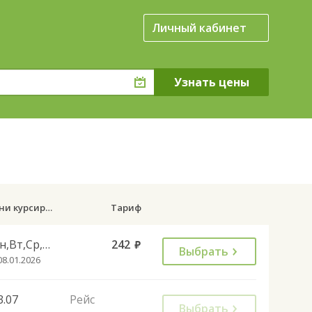
Личный кабинет
Дни курсирования
Тариф
Пн,Вт,Ср,Чт,Пт,Сб
242
руб.
Выбрать
08.01.2026
3.07
Рейс
Выбрать