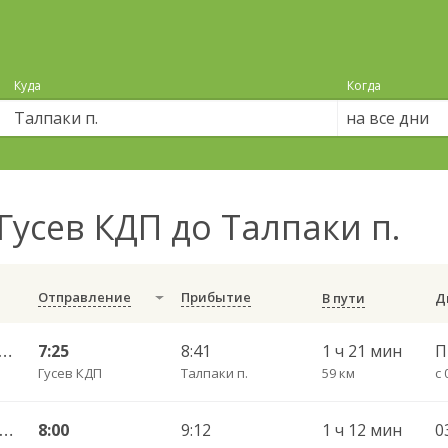
Куда
Когда
на все дни
Гусев КДП до Талпаки п.
Отправление
Прибытие
В пути
ышевское п. — Калининград АВ ч/з Черняховск АС
7:25
8:41
1 ч 21 мин
Гусев КДП
Талпаки п.
59 км
с 
Гусев КДП — Калининград АВ ч/з Черняховск АС
8:00
9:12
1 ч 12 мин
0