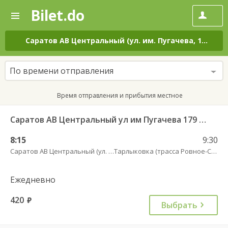
Bilet.do
—
Bilet.do
Поиск
и
покупка
Саратов АВ Центральный (ул. им. Пугачева, 179 А)
–
билетов
на
автобус
По времени отправления
онлайн
Время отправления и прибытия местное
Саратов АВ Центральный ул им Пугачева 179 А — Старая Полтавка
8:15
9:30
Саратов АВ Центральный (ул. им. Пугачева, 179 А)
Тарлыковка (трасса Ровное-Старая Полтавка)
Ежедневно
420
руб.
Выбрать