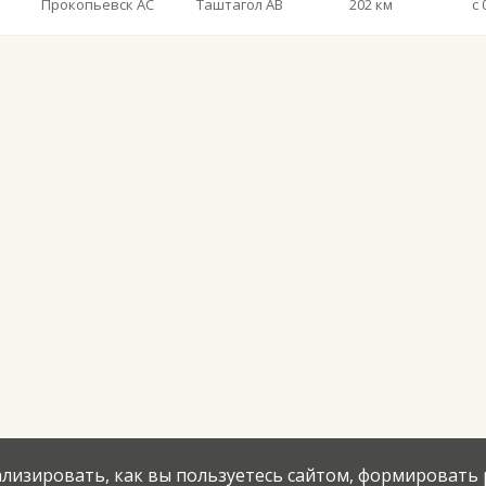
Прокопьевск АС
Таштагол АВ
202 км
с 
нализировать, как вы пользуетесь сайтом, формировать