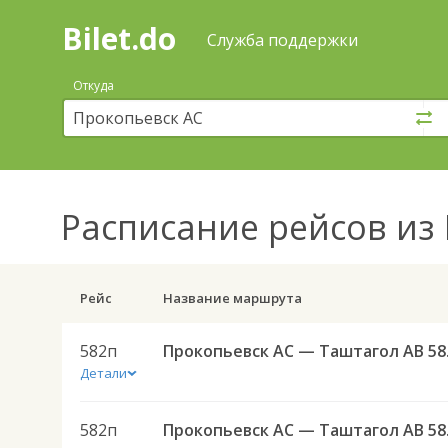
Bilet.do
—
Bilet.do
Поиск
Служба поддержки
и
покупка
Откуда
билетов
на
автобус
онлайн
Расписание рейсов
из 
Рейс
Название маршрута
582п
Проко
Детали
582п
Проко