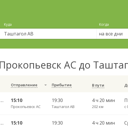
Куда
Когда
на все дни
Прокопьевск АС до Ташта
Отправление
Прибытие
В пути
пьевск АС — Таштагол АВ 582п
15:10
19:30
4 ч 20 мин
П
Прокопьевск АС
Таштагол АВ
202 км
с 
пьевск АС — Таштагол АВ 582п
15:10
19:30
4 ч 20 мин