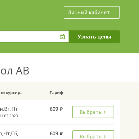
Личный кабинет
гол АВ
Дни курсирования
Тариф
н,Вт,Пт
609
руб.
Выбрать
01.02.2023
Ср,Чт,Сб,Вс
609
руб.
Выбрать