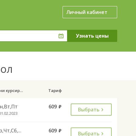
Личный кабинет
гол
Дни курсирования
Тариф
н,Вт,Пт
609
руб.
Выбрать
01.02.2023
Ср,Чт,Сб,Вс
609
руб.
Выбрать