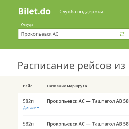
Bilet.do
—
Bilet.do
Поиск
Служба поддержки
и
покупка
Откуда
билетов
на
автобус
онлайн
Расписание рейсов
из 
Рейс
Название маршрута
582п
Проко
Детали
582п
Проко