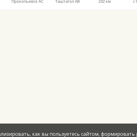
Прокопьевск АС
Таштагол АВ
202 км
с 
нализировать, как вы пользуетесь сайтом, формировать