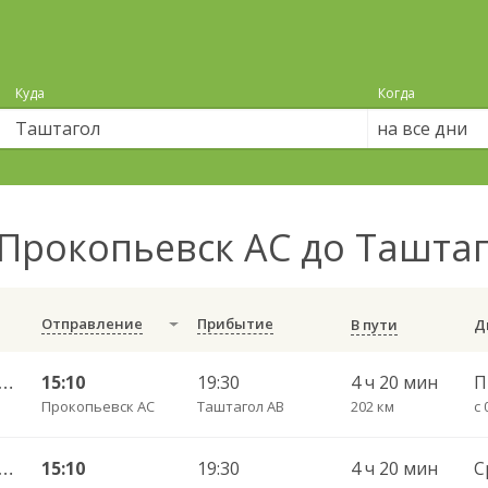
Куда
Когда
на все дни
Прокопьевск АС до Ташта
Отправление
Прибытие
В пути
пьевск АС — Таштагол АВ 582п
15:10
19:30
4 ч 20 мин
П
Прокопьевск АС
Таштагол АВ
202 км
с 
пьевск АС — Таштагол АВ 582п
15:10
19:30
4 ч 20 мин