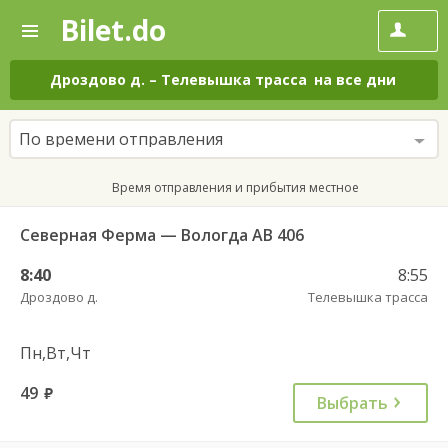
Bilet.do
—
Bilet.do
Поиск
и
покупка
Дроздово д.
–
Телевышка трасса
на все дни
билетов
на
автобус
По времени отправления
онлайн
Время отправления и прибытия местное
Северная Ферма — Вологда АВ 406
8:40
8:55
Дроздово д.
Телевышка трасса
Пн,Вт,Чт
49
руб.
Выбрать