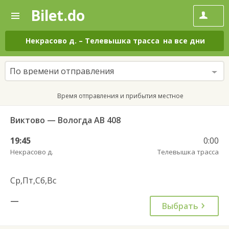
Bilet.do
—
Bilet.do
Поиск
и
покупка
Некрасово д.
–
Телевышка трасса
на все дни
билетов
на
автобус
По времени отправления
онлайн
Время отправления и прибытия местное
Виктово — Вологда АВ 408
19:45
0:00
Некрасово д.
Телевышка трасса
Ср,Пт,Сб,Вс
—
Выбрать