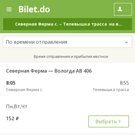
Bilet.do
—
Bilet.do
Поиск
и
покупка
Северная Ферма с.
–
Телевышка трасса
на все дни
билетов
на
автобус
По времени отправления
онлайн
Время отправления и прибытия местное
Северная Ферма — Вологда АВ 406
8:05
8:55
Северная Ферма с.
Телевышка трасса
Пн,Вт,Чт
152
руб.
Выбрать