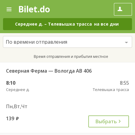
Bilet.do
—
Bilet.do
Поиск
и
покупка
Середнее д.
–
Телевышка трасса
на все дни
билетов
на
автобус
По времени отправления
онлайн
Время отправления и прибытия местное
Северная Ферма — Вологда АВ 406
8:10
8:55
Середнее д.
Телевышка трасса
Пн,Вт,Чт
139
руб.
Выбрать