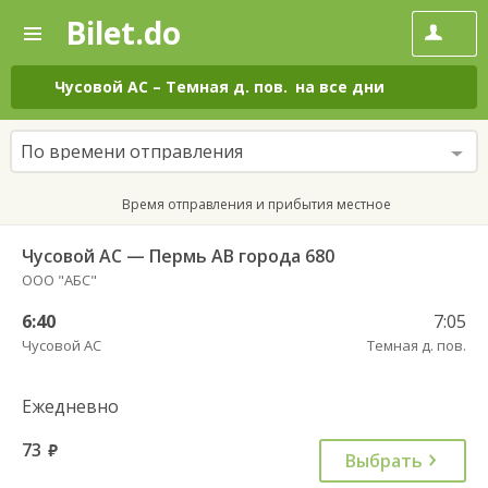
Bilet.do
—
Bilet.do
Поиск
и
покупка
Чусовой АС
–
Темная д. пов.
на все дни
билетов
на
автобус
По времени отправления
онлайн
Время отправления и прибытия местное
Чусовой АС — Пермь АВ города 680
ООО "АБС"
6:40
7:05
Чусовой АС
Темная д. пов.
Ежедневно
73
руб.
Выбрать