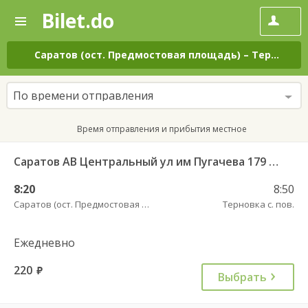
Bilet.do
—
Bilet.do
Поиск
и
покупка
Саратов (ост. Предмостовая площадь)
–
Терновка с. пов.
билетов
на
автобус
По времени отправления
онлайн
Время отправления и прибытия местное
Саратов АВ Центральный ул им Пугачева 179 А — Старая Полтавка
8:20
8:50
Саратов (ост. Предмостовая площадь)
Терновка с. пов.
Ежедневно
220
руб.
Выбрать