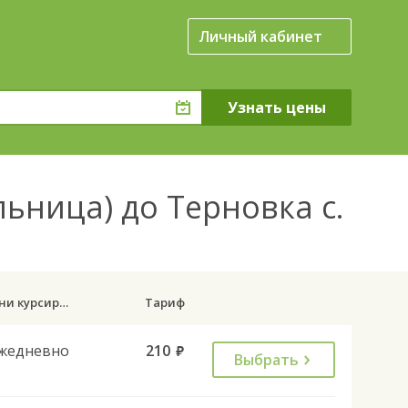
Личный кабинет
льница) до Терновка с.
Дни курсирования
Тариф
жедневно
210
руб.
Выбрать