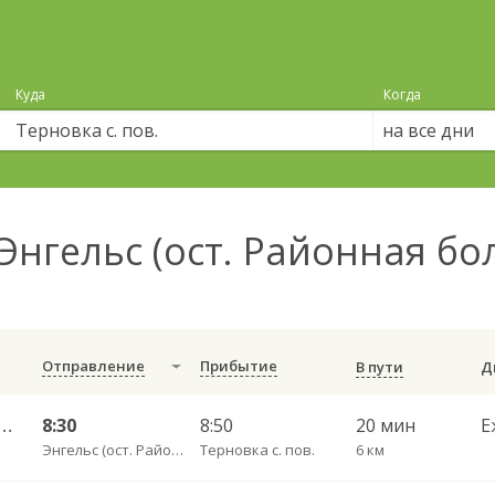
Куда
Когда
на все дни
Энгельс (ост. Районная бо
Отправление
Прибытие
В пути
тральный ул им Пугачева 179 А — Старая Полтавка
8:30
8:50
20 мин
Е
Энгельс (ост. Районная больница)
Терновка с. пов.
6 км