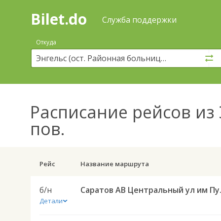
Bilet.do
—
Bilet.do
Поиск
Служба поддержки
и
покупка
Откуда
билетов
на
автобус
онлайн
Расписание рейсов
из 
пов.
Рейс
Название маршрута
б/н
Саратов АВ Цен
Детали