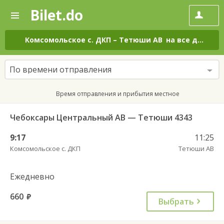
Bilet.do
—
Bilet.do
Поиск
и
покупка
Комсомольское с. ДКП
–
Тетюши АВ
на все дни
билетов
на
автобус
По времени отправления
онлайн
Время отправления и прибытия местное
Чебоксары Центральный АВ — Тетюши 4343
9:17
11:25
Комсомольское с. ДКП
Тетюши АВ
Ежедневно
660
руб.
Выбрать