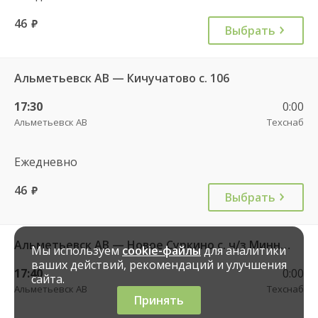
46
руб.
Выбрать
Альметьевск АВ — Кичучатово с. 106
17:30
0:00
Альметьевск АВ
Техснаб
Ежедневно
46
руб.
Выбрать
Альметьевск АВ — Новое Суркино с. ч/з Миннибаево с. 113
Мы используем
cookie-файлы
для аналитики
ваших действий, рекомендаций и улучшения
17:40
0:00
сайта.
Альметьевск АВ
Техснаб
Принять