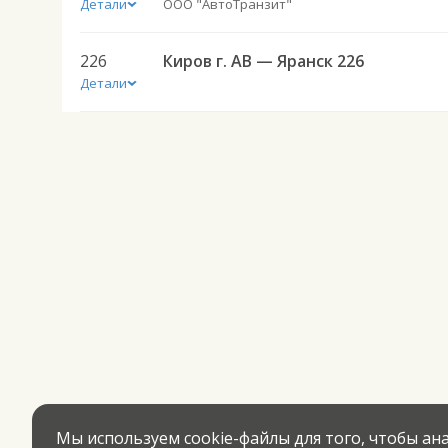
Детали
ООО "АвтоТранзит"
226
Киров г. АВ — Яранск 226
Детали
Мы используем cookie-файлы для того, чтобы а