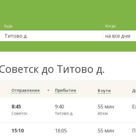
Куда
Когда
на все дни
Советск до Титово д.
Отправление
Прибытие
В пути
8:45
9:40
55 мин
Е
Советск
Титово д.
60 км
15:10
16:05
55 мин