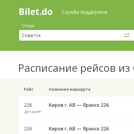
Bilet.do
—
Bilet.do
Поиск
Служба поддержки
и
покупка
Откуда
билетов
на
автобус
онлайн
Расписание рейсов
из 
Рейс
Название маршрута
226
Киров г. АВ — Яранск 226
Детали
226
Киров г. АВ — Яранск 226