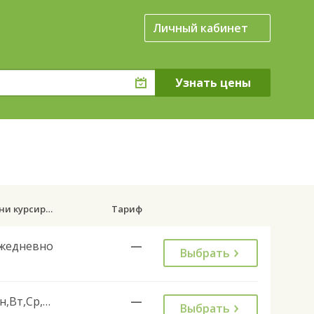
Личный кабинет
Дни курсирования
Тариф
жедневно
—
Выбрать
Пн,Вт,Ср,Чт,Пт
—
Выбрать