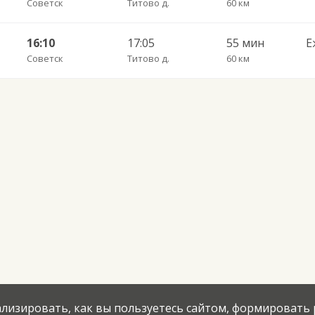
Советск
Титово д.
60 км
16:10
17:05
55 мин
Е
Советск
Титово д.
60 км
нализировать, как вы пользуетесь сайтом, формировать