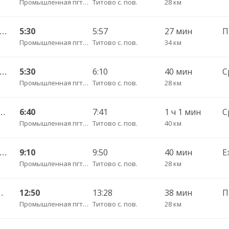
Промышленная пгт АС
Титово с. пов.
28 км
омышленная АС — Абышево 192/Э
5:30
5:57
27 мин
Промышленная пгт АС
Титово с. пов.
34 км
мышленная АС — Озерки 192у\196
5:30
6:10
40 мин
Промышленная пгт АС
Титово с. пов.
28 км
 АС — Усть-Каменка (Пром) 178п
6:40
7:41
1 ч 1 мин
С
Промышленная пгт АС
Титово с. пов.
40 км
мышленная АС — ст.Падунская 192у
9:10
9:50
40 мин
Е
Промышленная пгт АС
Титово с. пов.
28 км
ерезово 192/УБ
12:50
13:28
38 мин
П
Промышленная пгт АС
Титово с. пов.
28 км