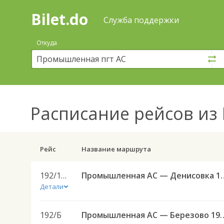
Bilet.do
—
Bilet.do
Поиск
Служба поддержки
и
покупка
Откуда
билетов
на
автобус
онлайн
Расписание рейсов
из 
Рейс
Название маршрута
192/196О
Промышленная АС — 
Детали
192/Б
Промышленная АС — 