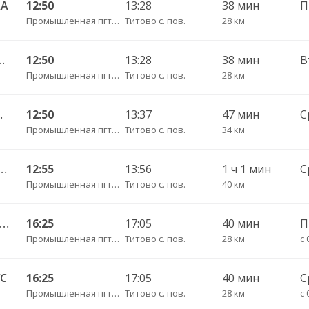
АА
12:50
13:28
38 мин
П
Промышленная пгт АС
Титово с. пов.
28 км
Денисовка 192/196Д
12:50
13:28
38 мин
В
Промышленная пгт АС
Титово с. пов.
28 км
ки 192/АМ
12:50
13:37
47 мин
С
Промышленная пгт АС
Титово с. пов.
34 км
 АС — Усть-Каменка (Пром) 178у
12:55
13:56
1 ч 1 мин
С
Промышленная пгт АС
Титово с. пов.
40 км
мышленная АС — ст.Падунская 192у
16:25
17:05
40 мин
Промышленная пгт АС
Титово с. пов.
28 км
с 
УС
16:25
17:05
40 мин
С
Промышленная пгт АС
Титово с. пов.
28 км
с 