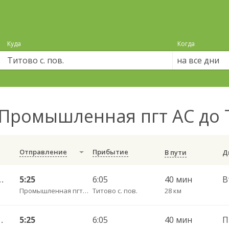
Куда
Когда
на все дни
Промышленная пгт АС до Т
Отправление
Прибытие
В пути
Денисовка 192/196О
5:25
6:05
40 мин
В
Промышленная пгт АС
Титово с. пов.
28 км
Березово 192/Б
5:25
6:05
40 мин
П