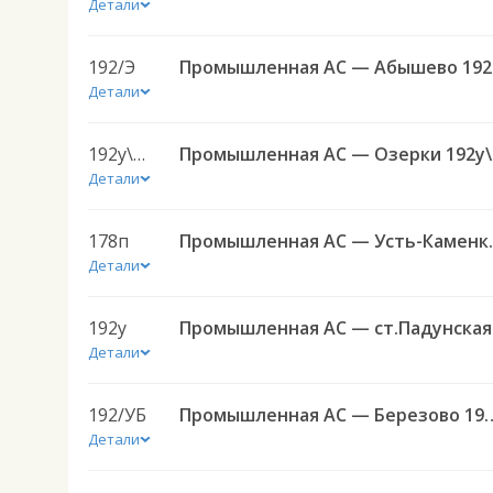
Детали
192/Э
Пр
Детали
192у\196
Про
Детали
178п
Промышленная
Детали
192у
Про
Детали
192/УБ
Промышленная АС — Б
Детали