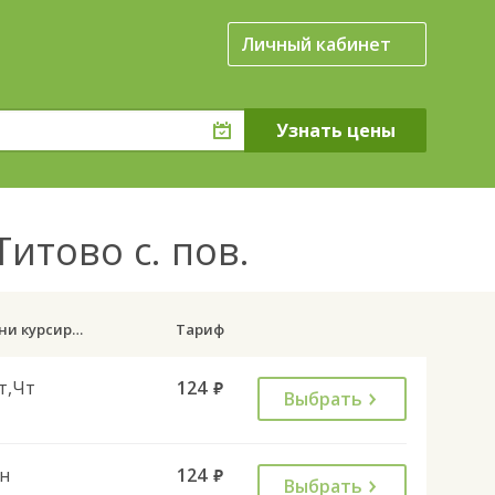
Личный кабинет
итово с. пов.
Дни курсирования
Тариф
т,Чт
124
руб.
Выбрать
н
124
руб.
Выбрать