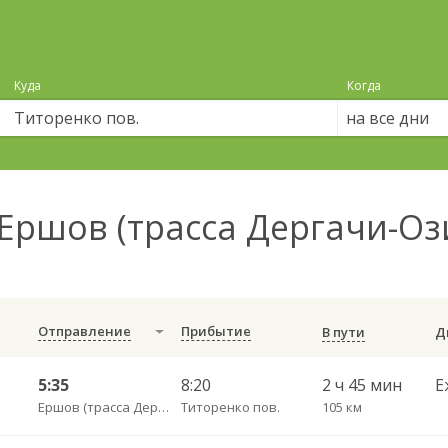
Куда
Когда
на все дни
Ершов (трасса Дергачи-Оз
Отправление
Прибытие
В пути
5:35
8:20
2 ч 45 мин
Е
Ершов (трасса Дергачи-Озинки)
Титоренко пов.
105 км