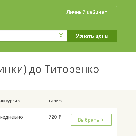
Личный кабинет
инки) до Титоренко
Дни курсирования
Тариф
жедневно
720
руб.
Выбрать