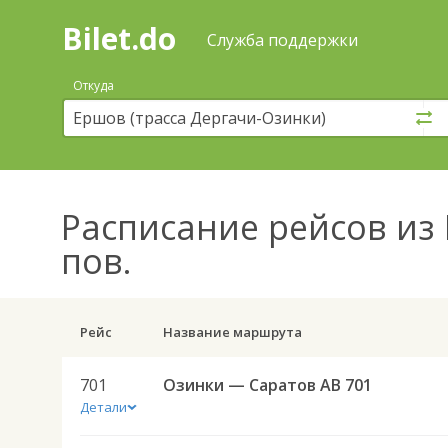
Bilet.do
—
Bilet.do
Поиск
Служба поддержки
и
покупка
Откуда
билетов
на
автобус
онлайн
Расписание рейсов
из 
пов.
Рейс
Название маршрута
701
Озинки — Саратов АВ 701
Детали