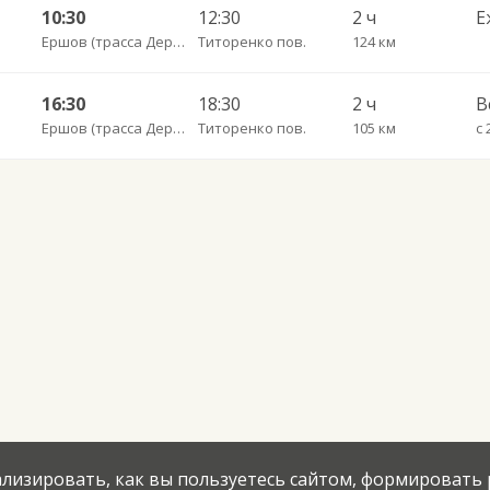
10:30
12:30
2 ч
Е
Ершов (трасса Дергачи-Озинки)
Титоренко пов.
124 км
16:30
18:30
2 ч
В
Ершов (трасса Дергачи-Озинки)
Титоренко пов.
105 км
с 
нализировать, как вы пользуетесь сайтом, формировать