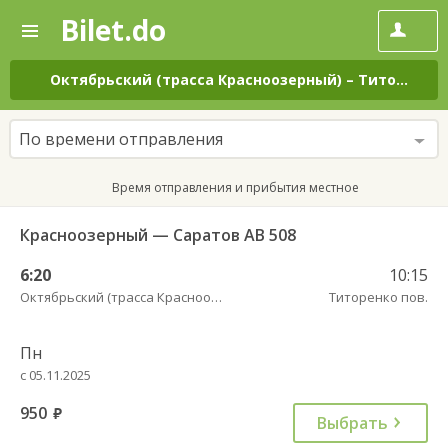
Bilet.do
—
Bilet.do
Поиск
и
покупка
Октябрьский (трасса Красноозерный)
–
Титоренко пов.
билетов
на
автобус
По времени отправления
онлайн
Время отправления и прибытия местное
Красноозерный — Саратов АВ 508
6:20
10:15
Октябрьский (трасса Красноозерный)
Титоренко пов.
Пн
с 05.11.2025
950
руб.
Выбрать