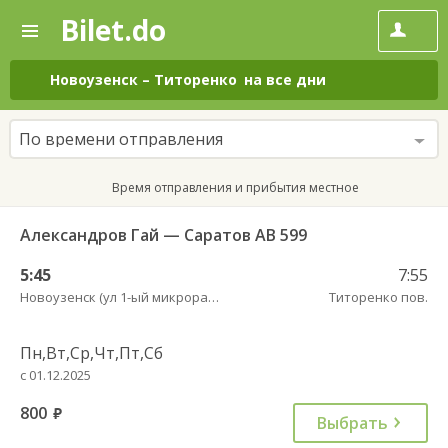
Bilet.do
—
Bilet.do
Поиск
и
покупка
Новоузенск
–
Титоренко
на все дни
билетов
на
автобус
По времени отправления
онлайн
Время отправления и прибытия местное
Александров Гай — Саратов АВ 599
5:45
7:55
Новоузенск (ул 1-ый микрорайон 12)
Титоренко пов.
Пн,Вт,Ср,Чт,Пт,Сб
с 01.12.2025
800
руб.
Выбрать