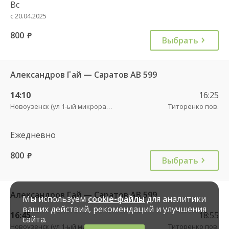
Вс
с 20.04.2025
800
руб.
Выбрать
Александров Гай — Саратов АВ 599
14:10
16:25
Новоузенск (ул 1-ый микрорайон 12)
Титоренко пов.
Ежедневно
800
руб.
Выбрать
Александров Гай — Саратов АВ 599
Мы используем
cookie-файлы
для аналитики
ваших действий, рекомендаций и улучшения
16:45
18:55
сайта.
Новоузенск (ул 1-ый микрорайон 12)
Титоренко пов.