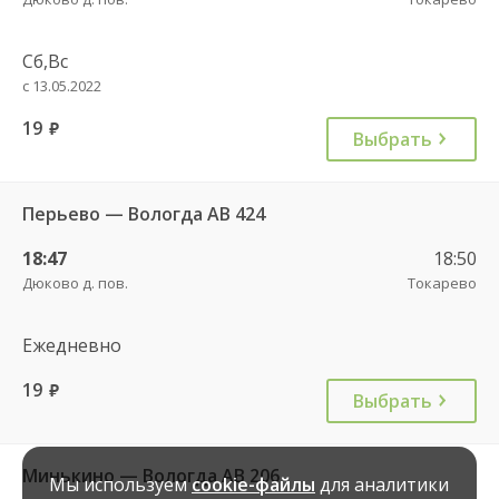
Сб,Вс
с 13.05.2022
19
руб.
Выбрать
Перьево — Вологда АВ 424
18:47
18:50
Дюково д. пов.
Токарево
Ежедневно
19
руб.
Выбрать
Минькино — Вологда АВ 206
Мы используем
cookie-файлы
для аналитики