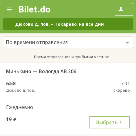
Bilet.do
—
Bilet.do
Поиск
и
покупка
Дюково д. пов.
–
Токарево
на все дни
билетов
на
автобус
По времени отправления
онлайн
Время отправления и прибытия местное
Минькино — Вологда АВ 206
6:58
7:01
Дюково д. пов.
Токарево
Ежедневно
19
руб.
Выбрать