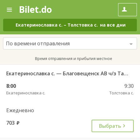
Bilet.do
—
Bilet.do
Поиск
и
покупка
Екатеринославка с.
–
Толстовка с.
на все дни
билетов
на
автобус
По времени отправления
онлайн
Время отправления и прибытия местное
Екатеринославка с. — Благовещенск АВ ч/з Тамбовка 511
8:00
9:30
Екатеринославка с.
Толстовка с.
Ежедневно
703
руб.
Выбрать