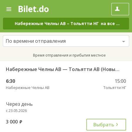
Bilet.do
—
Bilet.do
Поиск
и
покупка
Набережные Челны АВ
–
Тольятти НГ
на все дни
билетов
на
автобус
По времени отправления
онлайн
Время отправления и прибытия местное
Набережные Челны АВ — Тольятти АВ (Новый город) 10722
6:30
15:00
Набережные Челны АВ
Тольятти НГ
Через день
с 23.05.2026
3 000
руб.
Выбрать