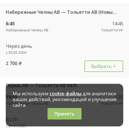
Набережные Челны АВ — Тольятти АВ (Новый город) 601
6:45
14:45
Набережные Челны АВ
Тольятти НГ
Через день
с 30.03.2026
2 700
руб.
Выбрать
Пермь АВ — Тольятти АВ 9475
Мы используем
cookie-файлы
для аналитики
19:55
1:30
ваших действий, рекомендаций и улучшения
Набережные Челны АВ
Тольятти НГ
сайта.
Принять
Вт,Пт
с 21.07.2025