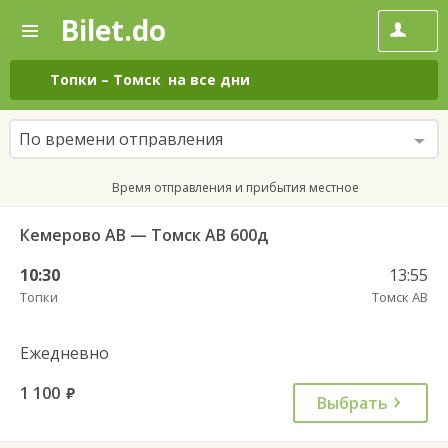
Bilet.do
—
Bilet.do
Поиск
и
покупка
Топки
–
Томск
на все дни
билетов
на
автобус
По времени отправления
онлайн
Время отправления и прибытия местное
Кемерово АВ — Томск АВ 600д
10:30
13:55
Топки
Томск АВ
Ежедневно
1 100
руб.
Выбрать