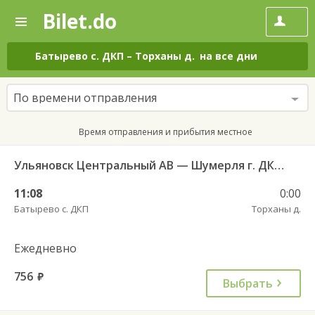
Bilet.do
—
Bilet.do
Поиск
и
покупка
Батырево с. ДКП
–
Торханы д.
на все дни
билетов
на
автобус
По времени отправления
онлайн
Время отправления и прибытия местное
Ульяновск Центральный АВ — Шумерля г. ДКП 724
11:08
0:00
Батырево с. ДКП
Торханы д.
Ежедневно
756
руб.
Выбрать