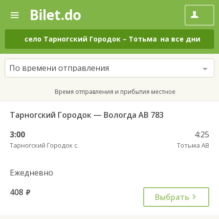
Bilet.do
—
Bilet.do
Поиск
и
покупка
село Тарногский Городок
–
Тотьма
на все дни
билетов
на
автобус
По времени отправления
онлайн
Время отправления и прибытия местное
Тарногский Городок — Вологда АВ 783
3:00
4:25
Тарногский Городок с.
Тотьма АВ
Ежедневно
408
руб.
Выбрать